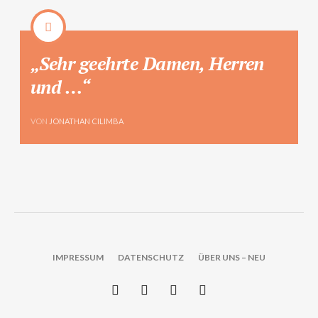
„Sehr geehrte Damen, Herren
und …“
VON
JONATHAN CILIMBA
IMPRESSUM
DATENSCHUTZ
ÜBER UNS – NEU