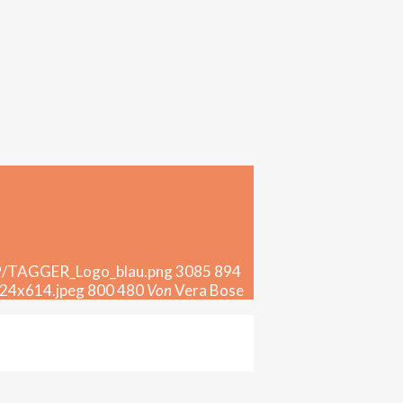
09/TAGGER_Logo_blau.png
3085
894
024x614.jpeg
800
480
Von
Vera Bose