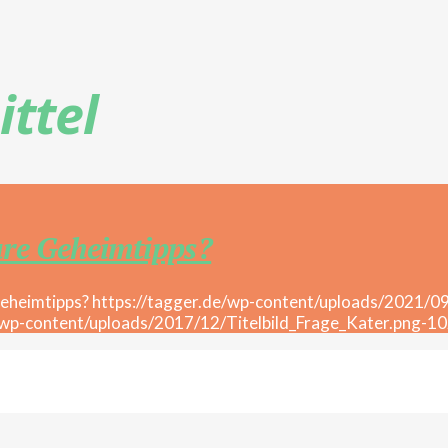
ttel
ure Geheimtipps?
https://tagger.de/wp-content/uploads/2021/
/wp-content/uploads/2017/12/Titelbild_Frage_Kater.png-1