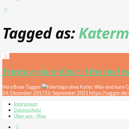
Tagged as:
Katermi
Feiertage ohne Kater: Was sind e
Vera Bose
Tagger
14. Dezember 2017
10. September 2021
https://tagger.de
Impressum
Datenschutz
Über uns – Neu