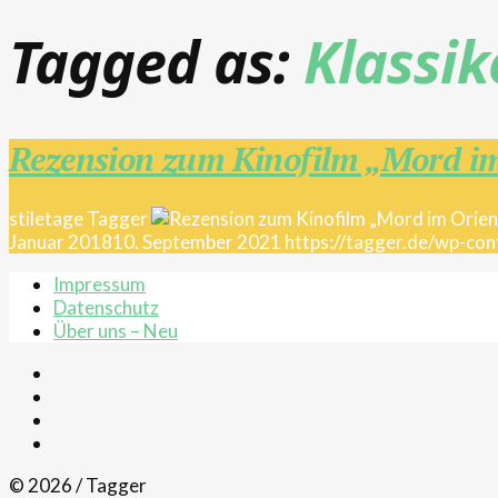
Tagged as:
Klassik
Rezension zum Kinofilm „Mord im
stiletage
Tagger
Januar 2018
10. September 2021
https://tagger.de/wp-c
Impressum
Datenschutz
Über uns – Neu
© 2026 / Tagger