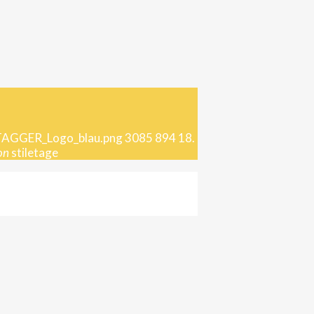
/TAGGER_Logo_blau.png
3085
894
18.
on
stiletage