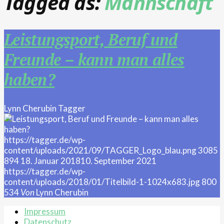
Tagged as:
Mannschaft
Leistungsport, Beruf und
Freunde – kann man alles
haben?
Lynn Cherubin
Tagger
https://tagger.de/wp-
content/uploads/2021/09/TAGGER_Logo_blau.png
3085
894
18. Januar 2018
10. September 2021
https://tagger.de/wp-
content/uploads/2018/01/Titelbild-1-1024x683.jpg
800
534
Von
Lynn Cherubin
Impressum
Datenschutz