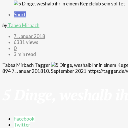
Sport
by
Tabea Mirbach
7. Januar 2018
6331 views
0
3 min read
Tabea Mirbach
Tagger
894
7. Januar 2018
10. September 2021
https://tagger.d
5 Dinge, weshalb ih
Facebook
Twitter