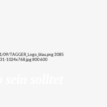
021/09/TAGGER_Logo_blau.png
3085
431-1024x768.jpg
800
600
sein solltet