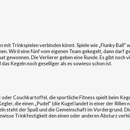
n mit Trinkspielen verbinden könnt. Spiele wie „Flunky Ball“ 
stehen. Wird eine fünf vom eigenen Team gekegelt, dann darf
hat gewonnen. Die Verlierer geben eine Runde. Es gibt noch vie
das Kegeln noch geselliger als es sowieso schon ist.
 oder Couchkartoffel, die sportliche Fitness spielt beim Kege
Kegler, die einen „Pudel“ (die Kugel landet in einer der Rill
n steht der Spaß und die Gemeinschaft im Vordergrund. Die 
gewisse Trinkfestigkeit den einen oder anderen Absturz verh