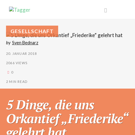
GESELLSCHAFT
by
Sven Bednarz
20. JANUAR 2018
2066 VIEWS
0
2 MIN READ
5 Dinge, die uns
Orkantief „Friederike“
gelehrt hat