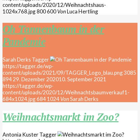
content/uploads/2020/12/Weihnachtshaus-
1024x768.jpg
800
600
Von
Luca Hertling
Oh Tannenbaum in der
Pandemie
Sarah Derks
Tagger
https://tagger.de/wp-
content/uploads/2021/09/TAGGER_Logo_blau.png
3085
894
29. Dezember 2020
10. September 2021
https://tagger.de/wp-
content/uploads/2020/12/Weihnachtsbaumverkauf1-
684x1024.jpg
684
1024
Von
Sarah Derks
Weihnachtsmarkt im Zoo?
Antonia Kuster
Tagger