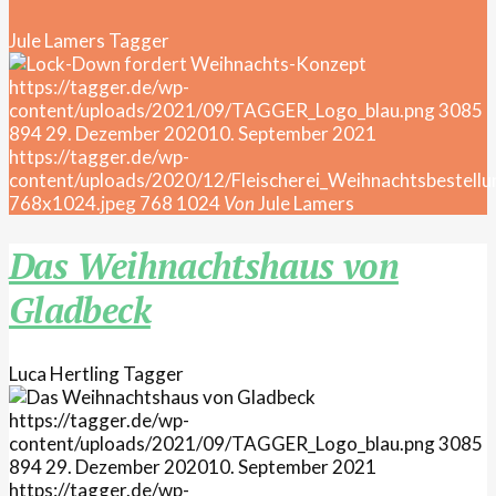
Jule Lamers
Tagger
https://tagger.de/wp-
content/uploads/2021/09/TAGGER_Logo_blau.png
3085
894
29. Dezember 2020
10. September 2021
https://tagger.de/wp-
content/uploads/2020/12/Fleischerei_Weihnachtsbestellu
768x1024.jpeg
768
1024
Von
Jule Lamers
Das Weihnachtshaus von
Gladbeck
Luca Hertling
Tagger
https://tagger.de/wp-
content/uploads/2021/09/TAGGER_Logo_blau.png
3085
894
29. Dezember 2020
10. September 2021
https://tagger.de/wp-