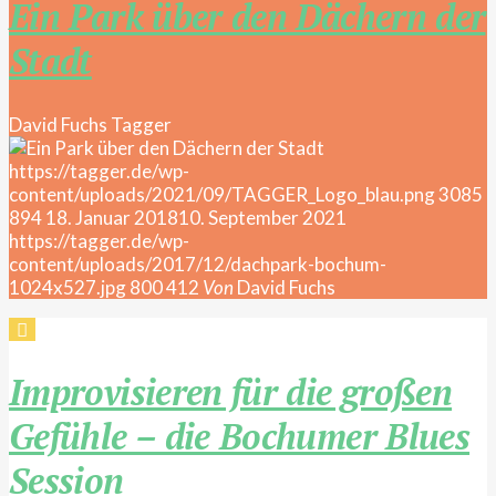
Ein Park über den Dächern der
Stadt
David Fuchs
Tagger
https://tagger.de/wp-
content/uploads/2021/09/TAGGER_Logo_blau.png
3085
894
18. Januar 2018
10. September 2021
https://tagger.de/wp-
content/uploads/2017/12/dachpark-bochum-
1024x527.jpg
800
412
Von
David Fuchs
Improvisieren für die großen
Gefühle – die Bochumer Blues
Session