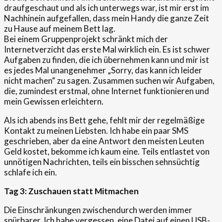
draufgeschaut und als ich unterwegs war, ist mir erst im
Nachhinein aufgefallen, dass mein Handy die ganze Zeit
zu Hause auf meinem Bett lag.
Bei einem Gruppenprojekt schränkt mich der
Internetverzicht das erste Mal wirklich ein. Es ist schwer
Aufgaben zu finden, die ich übernehmen kann und mir ist
es jedes Mal unangenehmer „Sorry, das kann ich leider
nicht machen“ zu sagen. Zusammen suchen wir Aufgaben,
die, zumindest erstmal, ohne Internet funktionieren und
mein Gewissen erleichtern.
Als ich abends ins Bett gehe, fehlt mir der regelmäßige
Kontakt zu meinen Liebsten. Ich habe ein paar SMS
geschrieben, aber da eine Antwort den meisten Leuten
Geld kostet, bekomme ich kaum eine. Teils entlastet von
unnötigen Nachrichten, teils ein bisschen sehnsüchtig
schlafe ich ein.
Tag 3:
Zuschauen statt Mitmachen
Die Einschränkungen zwischendurch werden immer
spürbarer. Ich habe vergessen, eine Datei auf einen USB-