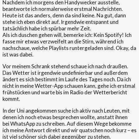
Nachdem ich morgens den Handywecker ausstelle,
beantworte ich normalerweise erstmal Nachrichten.
Heute ist das anders, denn da sind keine. Na gut, dann
stehe ich eben direkt auf. Irgendwie entspannt und
tatsächlich habe ich spürbar mehr Zeit.
Als ich duschen gehen will, bemerke ich: Kein Spotify! Ich
fasse mir etwas verzweifelt an die Stirn, während ich
nachschaue, welche Playlists runtergeladen sind. Okay, da
ist was dabei.
Vor meinem Schrank stehend schaue ich nach draußen.
Das Wetter ist irgendwie undefinierbar und außerdem
ändert es sich bestimmt im Laufe des Tages noch. Da ich
nicht in meine Wetter-App schauen kann, gehe ich erstmal
frühstücken und warte bis im Radio der Wetterbericht
kommt.
In der Uni angekommen suche ich aktiv nach Leuten, mit
denen ich noch etwas besprechen wollte, anstatt ihnen
bei WhatsApp zu schreiben. Auf diesem Wege bekomme
ich meine Antwort direkt und wir quatschen noch kurz – es
ist viel schöner sich dabei gegenüber zu stehen.