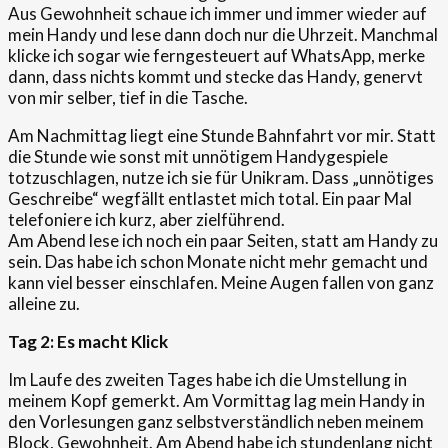
Aus Gewohnheit schaue ich immer und immer wieder auf
mein Handy und lese dann doch nur die Uhrzeit. Manchmal
klicke ich sogar wie ferngesteuert auf WhatsApp, merke
dann, dass nichts kommt und stecke das Handy, genervt
von mir selber, tief in die Tasche.
Am Nachmittag liegt eine Stunde Bahnfahrt vor mir. Statt
die Stunde wie sonst mit unnötigem Handygespiele
totzuschlagen, nutze ich sie für Unikram. Dass „unnötiges
Geschreibe“ wegfällt entlastet mich total. Ein paar Mal
telefoniere ich kurz, aber zielführend.
Am Abend lese ich noch ein paar Seiten, statt am Handy zu
sein. Das habe ich schon Monate nicht mehr gemacht und
kann viel besser einschlafen. Meine Augen fallen von ganz
alleine zu.
Tag 2:
Es macht Klick
Im Laufe des zweiten Tages habe ich die Umstellung in
meinem Kopf gemerkt. Am Vormittag lag mein Handy in
den Vorlesungen ganz selbstverständlich neben meinem
Block, Gewohnheit. Am Abend habe ich stundenlang nicht