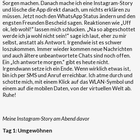
Sorgen machen. Danach mache ich eine Instagram-Story
und lösche die App direkt danach, um nichts erklären zu
müssen. Jetzt noch den WhatsApp Status ändern und den
engsten Freunden Bescheid sagen. Reaktionen wie „Uff
ok, leb wohl!“ lassen mich schlucken. „Na so abgeschottet
werde ich ja wohl nicht sein!“ sage ich laut, eher zu mir
selbst, anstatt als Antwort. Irgendwie ist es schwer
loszukommen. Immer wieder kommen neue Nachrichten
und auch ältere unbeantwortete Chats sind noch offen.
Ein „Ich antworte morgen.“ gibt es heute nicht.
Irgendwann setze ich ein Ende. Wenn wirklich etwas ist,
bin ich per SMS und Anruf erreichbar. Ich atme durch und
schotte mich, mit einem Klick auf das WLAN-Symbol und
einem auf die mobilen Daten, von der virtuellen Welt ab.
Ruhe!
Meine Instagram-Story am Abend davor
Tag
1:
Umgewöhnen