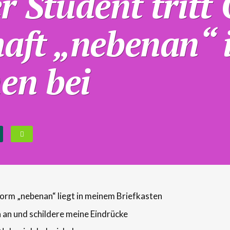
 Student tritt 
aft „nebenan“ 
en bei
orm „nebenan“ liegt in meinem Briefkasten
 an und schildere meine Eindrücke