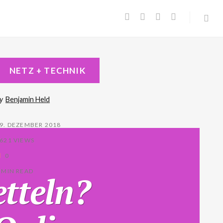
NETZ + TECHNIK
y
Benjamin Held
9. DEZEMBER 2018
621 VIEWS
0
 MIN READ
etteln?