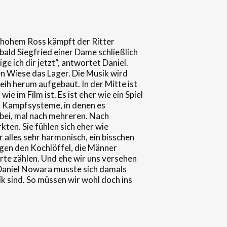
uf hohem Ross kämpft der Ritter
bald Siegfried einer Dame schließlich
ge ich dir jetzt“, antwortet Daniel.
n Wiese das Lager. Die Musik wird
eih herum aufgebaut. In der Mitte ist
e im Film ist. Es ist eher wie ein Spiel
bt Kampfsysteme, in denen es
rbei, mal nach mehreren. Nach
ten. Sie fühlen sich eher wie
r alles sehr harmonisch, ein bisschen
ngen den Kochlöffel, die Männer
erte zählen. Und ehe wir uns versehen
. Daniel Nowara musste sich damals
k sind. So müssen wir wohl doch ins