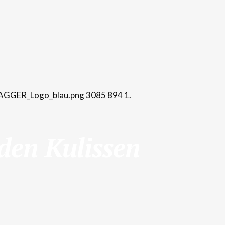
TAGGER_Logo_blau.png
3085
894
1.
 den Kulissen