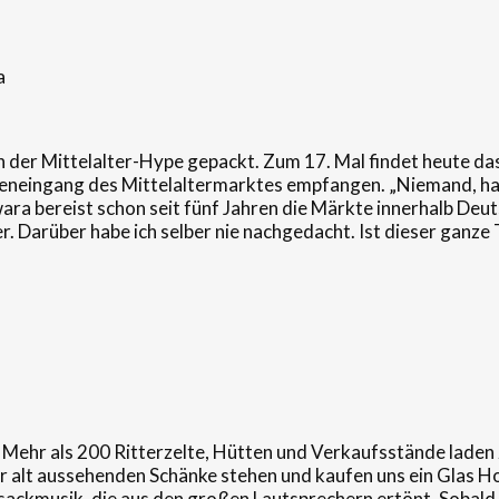
a
 der Mittelalter-Hype gepackt. Zum 17. Mal findet heute das
seneingang des Mittelaltermarktes empfangen. „Niemand, hat
ra bereist schon seit fünf Jahren die Märkte innerhalb Deutsc
. Darüber habe ich selber nie nachgedacht. Ist dieser ganze 
Mehr als 200 Ritterzelte, Hütten und Verkaufsstände laden zu
ner alt aussehenden Schänke stehen und kaufen uns ein Glas H
ackmusik, die aus den großen Lautsprechern ertönt. Sobald 