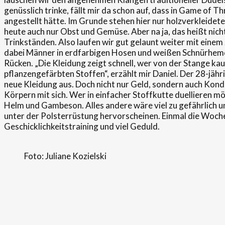
genüsslich trinke, fällt mir da schon auf, dass in Game of 
angestellt hätte. Im Grunde stehen hier nur holzverkleidet
heute auch nur Obst und Gemüse. Aber na ja, das heißt nich
Trinkständen. Also laufen wir gut gelaunt weiter mit ein
dabei Männer in erdfarbigen Hosen und weißen Schnürhemde
Rücken. „Die Kleidung zeigt schnell, wer von der Stange ka
pflanzengefärbten Stoffen“, erzählt mir Daniel. Der 28-jäh
neue Kleidung aus. Doch nicht nur Geld, sondern auch Kondi
Körpern mit sich. Wer in einfacher Stoffkutte duellieren möc
Helm und Gambeson. Alles andere wäre viel zu gefährlich un
unter der Polsterrüstung hervorscheinen. Einmal die Woche 
Geschicklichkeitstraining und viel Geduld.
Foto: Juliane Kozielski