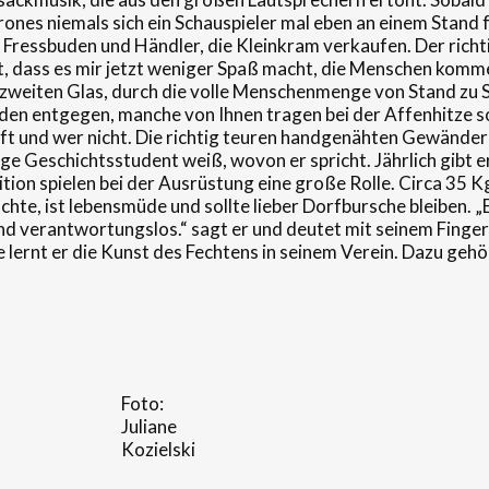
Thrones niemals sich ein Schauspieler mal eben an einem Stand
e Fressbuden und Händler, die Kleinkram verkaufen. Der rich
t, dass es mir jetzt weniger Spaß macht, die Menschen komme
em zweiten Glas, durch die volle Menschenmenge von Stand z
n entgegen, manche von Ihnen tragen bei der Affenhitze so
uft und wer nicht. Die richtig teuren handgenähten Gewänder s
rige Geschichtsstudent weiß, wovon er spricht. Jährlich gibt
tion spielen bei der Ausrüstung eine große Rolle. Circa 35 K
hte, ist lebensmüde und sollte lieber Dorfbursche bleiben. „E
d verantwortungslos.“ sagt er und deutet mit seinem Finger a
lernt er die Kunst des Fechtens in seinem Verein. Dazu gehö
Foto:
Juliane
Kozielski