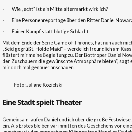
· Wie „echt“ ist ein Mittelaltermarkt wirklich?
· Eine Personenreportage über den Ritter Daniel Nowar
· Fairer Kampf statt blutige Schlacht
Mit dem Ende der Serie Game of Thrones, hat nun auch mich
„Seid gegrüßt, Holde Maid“ – werde ich freundlich am Kas
flüstert mir meine Begleitung zu. Der Bottroper Daniel Nowa
den Zuschauern die gewünschte Atmosphäre bieten“, sagt er
mir doch mal genauer anschauen.
Foto: Juliane Kozielski
Eine Stadt spielt Theater
Gemeinsam laufen Daniel und ich über die große Festwiese. 
ein. Als Erstes bleiben wir inmitten des Geschehens vor ei
lauschen wir den angenehmen Klängen traditioneller Dudels