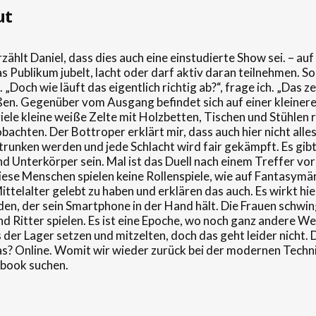
ut
zählt Daniel, dass dies auch eine einstudierte Show sei. – a
 Publikum jubelt, lacht oder darf aktiv daran teilnehmen. So
Doch wie läuft das eigentlich richtig ab?“, frage ich. „Das zei
en. Gegenüber vom Ausgang befindet sich auf einer kleinere
iele kleine weiße Zelte mit Holzbetten, Tischen und Stühlen r
chten. Der Bottroper erklärt mir, dass auch hier nicht alles wi
etrunken werden und jede Schlacht wird fair gekämpft. Es gi
 Unterkörper sein. Mal ist das Duell nach einem Treffer vo
ese Menschen spielen keine Rollenspiele, wie auf Fantasymärk
ttelalter gelebt zu haben und erklären das auch. Es wirkt hie
den, der sein Smartphone in der Hand hält. Die Frauen schwi
nd Ritter spielen. Es ist eine Epoche, wo noch ganz andere W
s der Lager setzen und mitzelten, doch das geht leider nicht
as? Online. Womit wir wieder zurück bei der modernen Techni
ebook suchen.