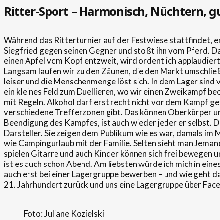
Ritter-Sport – Harmonisch, Nüchtern, g
Während das Ritterturnier auf der Festwiese stattfindet, er
Siegfried gegen seinen Gegner und stoßt ihn vom Pferd. Das
einen Apfel vom Kopf entzweit, wird ordentlich applaudiert. „
Langsam laufen wir zu den Zäunen, die den Markt umschließ
leiser und die Menschenmenge löst sich. In dem Lager sind v
ein kleines Feld zum Duellieren, wo wir einen Zweikampf beoba
mit Regeln. Alkohol darf erst recht nicht vor dem Kampf g
verschiedene Trefferzonen gibt. Das können Oberkörper und
Beendigung des Kampfes, ist auch wieder jeder er selbst. Di
Darsteller. Sie zeigen dem Publikum wie es war, damals im Mi
wie Campingurlaub mit der Familie. Selten sieht man Jeman
spielen Gitarre und auch Kinder können sich frei bewegen u
ist es auch schon Abend. Am liebsten würde ich mich in eine
auch erst bei einer Lagergruppe bewerben – und wie geht d
21. Jahrhundert zurück und uns eine Lagergruppe über Fac
Foto: Juliane Kozielski