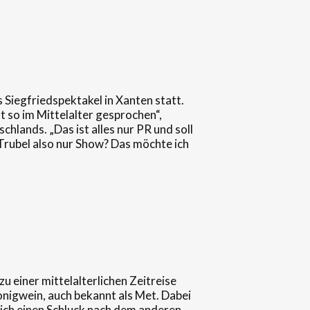
 Siegfriedspektakel in Xanten statt.
 so im Mittelalter gesprochen“,
hlands. „Das ist alles nur PR und soll
Trubel also nur Show? Das möchte ich
 einer mittelalterlichen Zeitreise
onigwein, auch bekannt als Met. Dabei
ich einen Schluck nach dem anderen