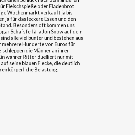
 für Fleischspieße oder Fladenbrot
tige Wochenmarkt verkauft ja bis
n ja für das leckere Essen und den
u Stand. Besonders oft kommen uns
gar Schafsfell à la Jon Snow auf dem
ind alle viel bunter und bestehen aus
 er mehrere Hunderte von Euros für
g schleppen die Männer an ihren
in wahrer Ritter duelliert nur mit
uf seine blauen Flecke, die deutlich
ren körperliche Belastung,