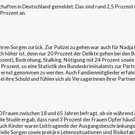
haften in Deutschland gemeldet. Das sind rund 2,5 Prozent 
 Prozent an.
ihren Sorgen zurück. Zur Polizei zu gehen war auch für Nadja 
ch höher ist, denn nur 20 Prozent der Delikte gehen bei den B
rozent), Bedrohung, Stalking, Nötigung mit 24 Prozent sowie
Prozent, so eine Statistik des Bundeskriminalamts zur Part
cht ernst genommen zu werden. Auch Familienmitglieder erfahr
i ihre Schuld und fühlen sich als Versagerinnen ihrer Partne
 Frauen zwischen 18 und 65 Jahren befragt, ob sie während
e Studie ergab, dass rund 3 Prozent der Frauen Opfer häusl
uch Kinder waren Leittragende der Ausgangsbeschränkungen.
zielle Sorgen sowie prekäre Lebenssituationen sind Risikofa