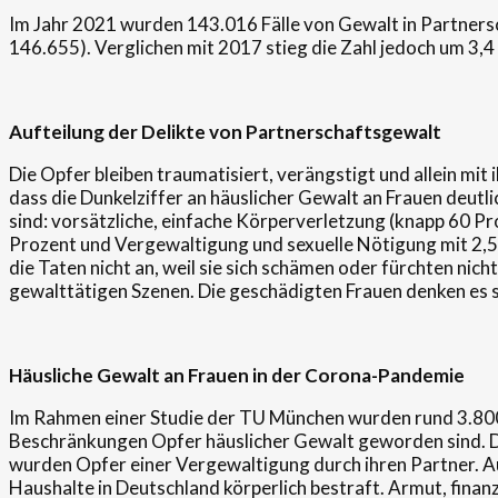
Im Jahr 2021 wurden 143.016 Fälle von Gewalt in Partnersc
146.655). Verglichen mit 2017 stieg die Zahl jedoch um 3,4
Aufteilung der Delikte von Partnerschaftsgewalt
Die Opfer bleiben traumatisiert, verängstigt und allein mit 
dass die Dunkelziffer an häuslicher Gewalt an Frauen deutli
sind: vorsätzliche, einfache Körperverletzung (knapp 60 P
Prozent und Vergewaltigung und sexuelle Nötigung mit 2,5 
die Taten nicht an, weil sie sich schämen oder fürchten ni
gewalttätigen Szenen. Die geschädigten Frauen denken es se
Häusliche Gewalt an Frauen in der Corona-Pandemie
Im Rahmen einer Studie der TU München wurden rund 3.800
Beschränkungen Opfer häuslicher Gewalt geworden sind. Di
wurden Opfer einer Vergewaltigung durch ihren Partner. A
Haushalte in Deutschland körperlich bestraft. Armut, finan