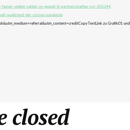
y-faeser-stellen-zahlen-zu-gewalt-in-partnerschaften-vor-205244
-gewalt-waehrend-der-corona-pandemie
h&utm_medium=referral&utm_content=creditCopyTextLink zu Grafik01 und G
 closed