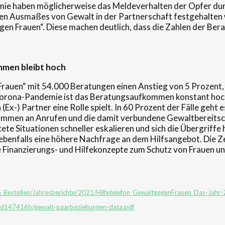
e haben möglicherweise das Meldeverhalten der Opfer durc
ichen Ausmaßes von Gewalt in der Partnerschaft festgehalte
n Frauen“. Diese machen deutlich, dass die Zahlen der Ber
mmen bleibt hoch
 Frauen“ mit 54.000 Beratungen einen Anstieg von 5 Prozent
 Corona-Pandemie ist das Beratungsaufkommen konstant hoch
(Ex-) Partner eine Rolle spielt. In 60 Prozent der Fälle geht
ommen an Anrufen und die damit verbundene Gewaltbereitsch
ete Situationen schneller eskalieren und sich die Übergriffe 
 ebenfalls eine höhere Nachfrage an dem Hilfsangebot. Die 
e Finanzierungs- und Hilfekonzepte zum Schutz von Frauen un
ien_Bestellen/Jahresberichte/2021/Hilfetelefon_GewaltgegenFrauen_Das-Jahr
1d147416b/gewalt-paarbeziehungen-data.pdf