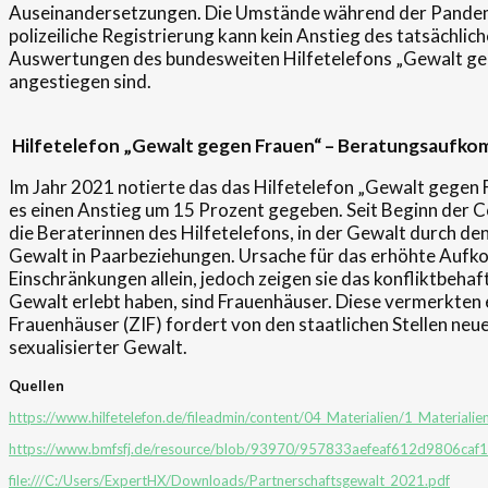
Auseinandersetzungen. Die Umstände während der Pandemi
polizeiliche Registrierung kann kein Anstieg des tatsächl
Auswertungen des bundesweiten Hilfetelefons „Gewalt gege
angestiegen sind.
Hilfetelefon „Gewalt gegen Frauen“ – Beratungsaufko
Im Jahr 2021 notierte das das Hilfetelefon „Gewalt gegen
es einen Anstieg um 15 Prozent gegeben. Seit Beginn der
die Beraterinnen des Hilfetelefons, in der Gewalt durch den 
Gewalt in Paarbeziehungen. Ursache für das erhöhte Aufk
Einschränkungen allein, jedoch zeigen sie das konfliktbehaft
Gewalt erlebt haben, sind Frauenhäuser. Diese vermerkten
Frauenhäuser (ZIF) fordert von den staatlichen Stellen neu
sexualisierter Gewalt.
Quellen
https://www.hilfetelefon.de/fileadmin/content/04_Materialien/1_Material
https://www.bmfsfj.de/resource/blob/93970/957833aefeaf612d9806caf
file:///C:/Users/ExpertHX/Downloads/Partnerschaftsgewalt_2021.pdf