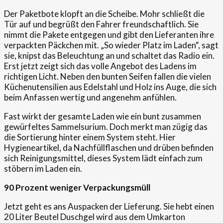
Der Paketbote klopft an die Scheibe. Mohr schließt die
Tür auf und begrüßt den Fahrer freundschaftlich. Sie
nimmt die Pakete entgegen und gibt den Lieferanten ihre
verpackten Päckchen mit. „So wieder Platz im Laden“, sagt
sie, knipst das Beleuchtung an und schaltet das Radio ein.
Erst jetzt zeigt sich das volle Angebot des Ladens im
richtigen Licht. Neben den bunten Seifen fallen die vielen
Küchenutensilien aus Edelstahl und Holz ins Auge, die sich
beim Anfassen wertig und angenehm anfühlen.
Fast wirkt der gesamte Laden wie ein bunt zusammen
gewürfeltes Sammelsurium. Doch merkt man zügig das
die Sortierung hinter einem System steht. Hier
Hygieneartikel, da Nachfüllflaschen und drüben befinden
sich Reinigungsmittel, dieses System lädt einfach zum
stöbern im Laden ein.
90 Prozent weniger Verpackungsm
ü
ll
Jetzt geht es ans Auspacken der Lieferung. Sie hebt einen
20 Liter Beutel Duschgel wird aus dem Umkarton