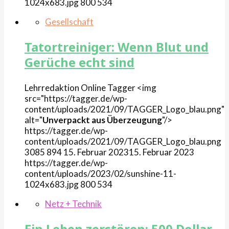
1024x683.jpg
800
534
Gesellschaft
Tatortreiniger: Wenn Blut und
Gerüche echt sind
Lehrredaktion Online
Tagger
<img
src="https://tagger.de/wp-
content/uploads/2021/09/TAGGER_Logo_blau.png"
alt="
Unverpackt aus Überzeugung
"/>
https://tagger.de/wp-
content/uploads/2021/09/TAGGER_Logo_blau.png
3085
894
15. Februar 2023
15. Februar 2023
https://tagger.de/wp-
content/uploads/2023/02/sunshine-11-
1024x683.jpg
800
534
Netz + Technik
Ein Leben zerstören: 500 Dollar