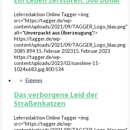
Lehrredaktion Online
Tagger
<img
src="https://tagger.de/wp-
content/uploads/2021/09/TAGGER_Logo_blau.png"
alt="
Unverpackt aus Überzeugung
"/>
https://tagger.de/wp-
content/uploads/2021/09/TAGGER_Logo_blau.png
3085
894
15. Februar 2023
15. Februar 2023
https://tagger.de/wp-
content/uploads/2023/02/sunshine-11-
1024x683.jpg
800
534
Eigenes
Das verborgene Leid der
Straßenkatzen
Lehrredaktion Online
Tagger
<img
src="https://tagger.de/wp-
content/uploads/2021/09/TAGGER_Logo_blau.png"