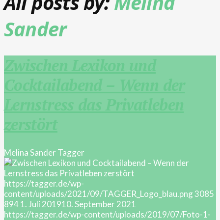
All posts by:
Melina
Sander
Zwischen Lexikon und
Cocktailabend – Wenn der
Lernstress das Privatleben
zerstört
Melina Sander
Tagger
https://tagger.de/wp-
content/uploads/2021/09/TAGGER_Logo_blau.png
3085
894
1. Juli 2019
10. September 2021
https://tagger.de/wp-content/uploads/2019/07/Foto-1-