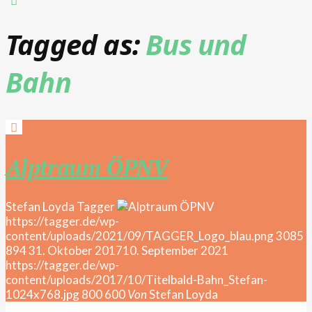
Tagged as:
Bus und
Bahn
Alptraum ÖPNV
Stefan Loyda
Tagger
https://tagger.de/wp-
content/uploads/2021/09/TAGGER_Logo_blau.png
3085
894
31. Oktober 2017
10. September 2021
https://tagger.de/wp-
content/uploads/2017/10/Titelbald-Bahn_Stefan-
1024x768.jpg
800
600
Von
Stefan Loyda