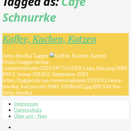
Tagged as:
Cafe
Schnurrke
Kaffee, Kuchen, Katzen
Jenny Smolka
Tagger
https://tagger.de/wp-
content/uploads/2021/09/TAGGER_Logo_blau.png
3085
894
3. Januar 2018
10. September 2021
https://tagger.de/wp-content/uploads/2018/01/Jenny-
Smolka_Katzencafé-9081-1024x683.jpg
800
534
Von
Jenny Smolka
Impressum
Datenschutz
Über uns – Neu