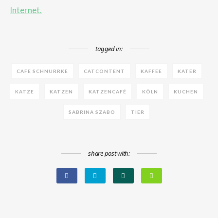
Internet.
tagged in:
CAFE SCHNURRKE
CATCONTENT
KAFFEE
KATER
KATZE
KATZEN
KATZENCAFÉ
KÖLN
KUCHEN
SABRINA SZABO
TIER
share post with: