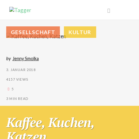
GESELLSCHAFT
KULTUR
by
Jenny Smolka
3. JANUAR 2018
4157 VIEWS
5
3 MIN READ
Kaffee, Kuchen,
Katzen