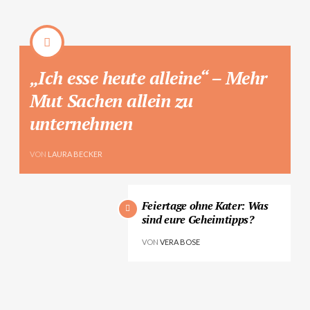
„Ich esse heute alleine“ – Mehr
Mut Sachen allein zu
unternehmen
VON
LAURA BECKER
Feiertage ohne Kater: Was
sind eure Geheimtipps?
VON
VERA BOSE