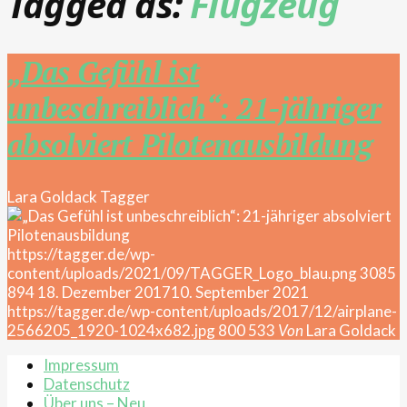
Tagged as:
Flugzeug
„Das Gefühl ist
unbeschreiblich“: 21-jähriger
absolviert Pilotenausbildung
Lara Goldack
Tagger
https://tagger.de/wp-
content/uploads/2021/09/TAGGER_Logo_blau.png
3085
894
18. Dezember 2017
10. September 2021
https://tagger.de/wp-content/uploads/2017/12/airplane-
2566205_1920-1024x682.jpg
800
533
Von
Lara Goldack
Impressum
Datenschutz
Über uns – Neu