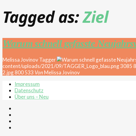
Tagged as:
Ziel
Warum schnell gefasste Neujahrsv
Melissa Jovinov
Tagger
content/uploads/2021/09/TAGGER_Logo_blau.png
3085
2.jpg
800
533
Von
Melissa Jovinov
Impressum
Datenschutz
Über uns – Neu