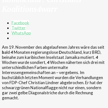
Koalitions4warr
Facebook
Twitter
WhatsApp
Am 19. November des abgelaufenen Jahres wäre das seit
b
ald
4
Monaten
r
egierungslose
D
eutschland, kurz BRD,
beinahe zum karibischen Inselstaat Jamaika mutiert.
4
Wochen wurde sondiert,
4
Wochen näherten sich drei mit
unterschiedlichen Farben untermalte
Interessengemeinschaften an – vergebens. Im
buchstäblich letzten Moment wurden die Verhandlungen
von FDP-Chef Christian Lindner abgebrochen. Er hat der
schwarzgrünen Nationalflagge nicht nur einen, sondern
gar zwei gelbe Diagonalstriche durch die Rechnung
gemacht.