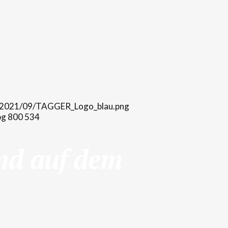
ds/2021/09/TAGGER_Logo_blau.png
pg
800
534
und auf dem