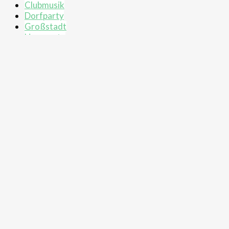
Clubmusik
Dorfparty
Großstadt
Hausparty
Party
Share post with:
Facebook
Twitter
WhatsApp
Comments are