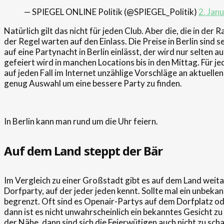
— SPIEGEL ONLINE Politik (@SPIEGEL_Politik)
2. Jan
Natürlich gilt das nicht für jeden Club. Aber die, die in der
der Regel warten auf den Einlass. Die Preise in Berlin sind 
auf eine Partynacht in Berlin einlässt, der wird nur selten 
gefeiert wird in manchen Locations bis in den Mittag. Für j
auf jeden Fall im Internet unzählige Vorschläge an aktuellen 
genug Auswahl um eine bessere Party zu finden.
In Berlin kann man rund um die Uhr feiern.
Auf dem Land steppt der Bär
Im Vergleich zu einer Großstadt gibt es auf dem Land weita
Dorfparty, auf der jeder jeden kennt. Sollte mal ein unbek
begrenzt. Oft sind es Openair-Partys auf dem Dorfplatz ode
dann ist es nicht unwahrscheinlich ein bekanntes Gesicht zu t
der Nähe, dann sind sich die Feierwütigen auch nicht zu sc