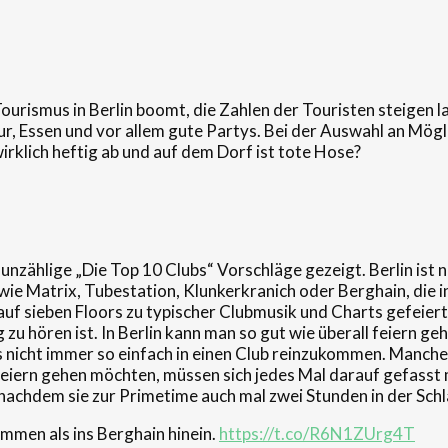
ourismus in Berlin boomt, die Zahlen der Touristen steigen la
tur, Essen und vor allem gute Partys. Bei der Auswahl an Mögli
irklich heftig ab und auf dem Dorf ist tote Hose?
nzählige „Die Top 10 Clubs“ Vorschläge gezeigt. Berlin ist na
ie Matrix, Tubestation, Klunkerkranich oder Berghain, die i
d auf sieben Floors zu typischer Clubmusik und Charts gefeier
zu hören ist. In Berlin kann man so gut wie überall feiern geh
 nicht immer so einfach in einen Club reinzukommen. Manche 
 feiern gehen möchten, müssen sich jedes Mal darauf gefasst m
 nachdem sie zur Primetime auch mal zwei Stunden in der Sch
ommen als ins Berghain hinein.
https://t.co/R6N1ZUrg4T