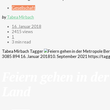
Gesellschaft
by
Tabea Mirbach
16. Januar 2018
2415 views
1
3 min read
Tabea Mirbach
Tagger
3085
894
16. Januar 2018
10. September 2021
https://tag
Feiern gehen in de
Land