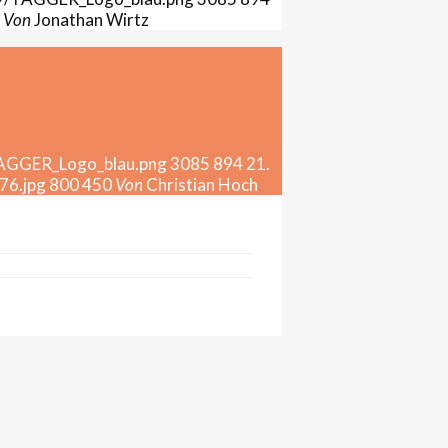
Von
Jonathan Wirtz
TAGGER_Logo_blau.png
3085
894
21.
76.jpg
800
450
Von
Christian Hoch