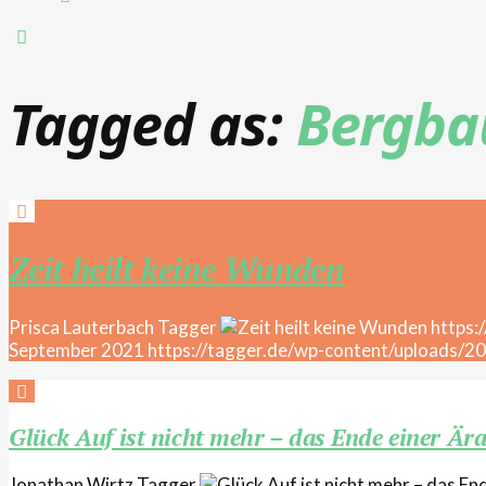
Tagged as:
Bergba
Zeit heilt keine Wunden
Prisca Lauterbach
Tagger
https:
September 2021
https://tagger.de/wp-content/uploads/20
Glück Auf ist nicht mehr – das Ende einer Är
Jonathan Wirtz
Tagger