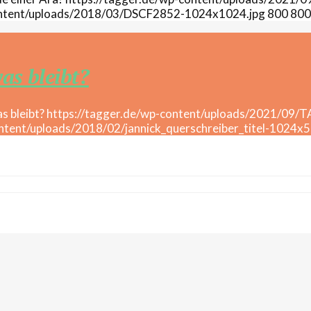
content/uploads/2018/03/DSCF2852-1024x1024.jpg
800
800
as bleibt?
https://tagger.de/wp-content/uploads/2021/09/
ntent/uploads/2018/02/jannick_querschreiber_titel-1024x5