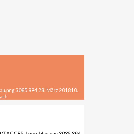
au.png
3085
894
28. März 2018
10.
bach
/09/TAGGER_Logo_blau.png
3085
894