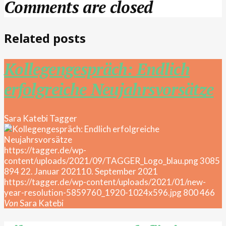
Comments are closed
Related posts
Kollegengespräch: Endlich
erfolgreiche Neujahrsvorsätze
Sara Katebi
Tagger
https://tagger.de/wp-
content/uploads/2021/09/TAGGER_Logo_blau.png
3085
894
22. Januar 2021
10. September 2021
https://tagger.de/wp-content/uploads/2021/01/new-
year-resolution-5859760_1920-1024x596.jpg
800
466
Von
Sara Katebi