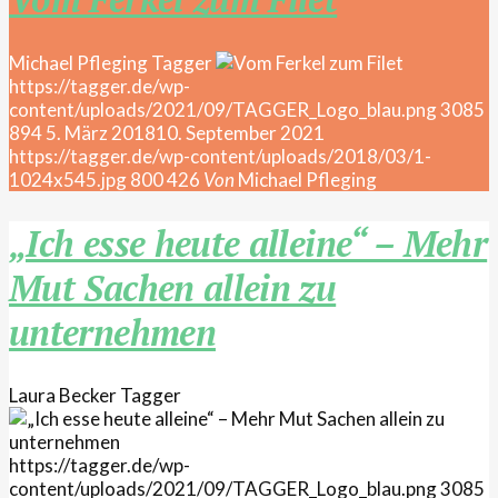
Michael Pfleging
Tagger
https://tagger.de/wp-
content/uploads/2021/09/TAGGER_Logo_blau.png
3085
894
5. März 2018
10. September 2021
https://tagger.de/wp-content/uploads/2018/03/1-
1024x545.jpg
800
426
Von
Michael Pfleging
„Ich esse heute alleine“ – Mehr
Mut Sachen allein zu
unternehmen
Laura Becker
Tagger
https://tagger.de/wp-
content/uploads/2021/09/TAGGER_Logo_blau.png
3085