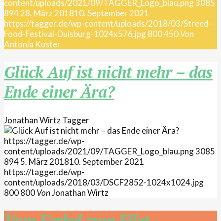
content/uploads/2021/09/TAGGER_Logo_blau.png
3085
894
28. März 2018
10. September 2021
https://tagger.de/wp-content/uploads/2018/03/Streed-
Food-Festival-Duisburg-1024x576.jpg
800
450
Von
Antonia Kuster
Glück Auf ist nicht mehr – das
Ende einer Ära?
Jonathan Wirtz
Tagger
https://tagger.de/wp-
content/uploads/2021/09/TAGGER_Logo_blau.png
3085
894
5. März 2018
10. September 2021
https://tagger.de/wp-
content/uploads/2018/03/DSCF2852-1024x1024.jpg
800
800
Von
Jonathan Wirtz
Vom Ferkel zum Filet