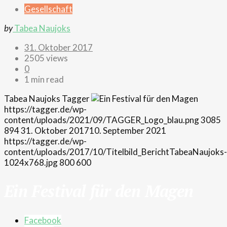
Gesellschaft
by
Tabea Naujoks
31. Oktober 2017
2505 views
0
1 min read
Tabea Naujoks
Tagger
https://tagger.de/wp-
content/uploads/2021/09/TAGGER_Logo_blau.png
3085
894
31. Oktober 2017
10. September 2021
https://tagger.de/wp-
content/uploads/2017/10/Titelbild_BerichtTabeaNaujoks-
1024x768.jpg
800
600
Ein Festival für den Magen
Facebook