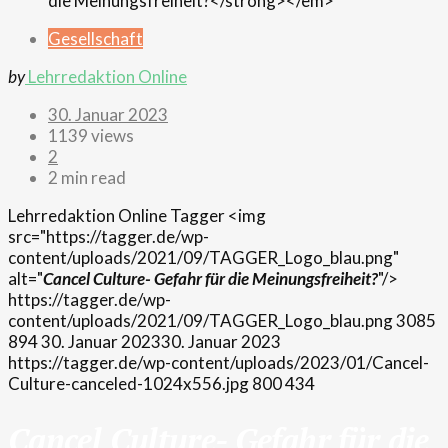
Gesellschaft
by
Lehrredaktion Online
30. Januar 2023
1139 views
2
2 min read
Lehrredaktion Online
Tagger
<img
src="https://tagger.de/wp-
content/uploads/2021/09/TAGGER_Logo_blau.png"
alt="
Cancel Culture- Gefahr für die Meinungsfreiheit?
"/>
https://tagger.de/wp-
content/uploads/2021/09/TAGGER_Logo_blau.png
3085
894
30. Januar 2023
30. Januar 2023
https://tagger.de/wp-content/uploads/2023/01/Cancel-
Culture-canceled-1024x556.jpg
800
434
Cancel Culture- Gefahr für die