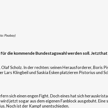
oto: Pixabay)
für die kommende Bundestagswahl
werden soll
. J
etzt
ha
Olaf Scholz. In der rechten: seinen Herausforderer, Boris P
r Lars Klingbeil und Saskia Esken platzieren Pistorius und Sc
efern sich einen engen Fight. Doch eines hat sich herauskristal
z wird jetzt sogar aus dem eigenen Fanblock ausgebuht. Eine 
rius. Noch ist der Kampf unentschieden.