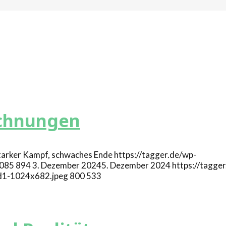
echnungen
https://tagger.de/wp-
085
894
3. Dezember 2024
5. Dezember 2024
https://tagge
d1-1024x682.jpeg
800
533