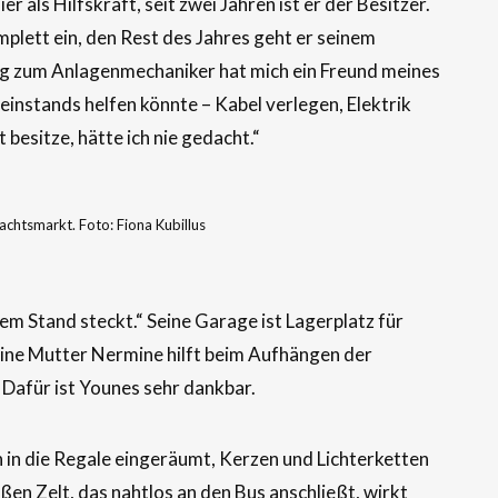
r als Hilfskraft, seit zwei Jahren ist er der Besitzer.
plett ein, den Rest des Jahres geht er seinem
g zum Anlagenmechaniker hat mich ein Freund meines
instands helfen könnte – Kabel verlegen, Elektrik
t besitze, hätte ich nie gedacht.“
htsmarkt. Foto: Fiona Kubillus
inem Stand steckt.“ Seine Garage ist Lagerplatz für
Seine Mutter Nermine hilft beim Aufhängen der
. Dafür ist Younes sehr dankbar.
in die Regale eingeräumt, Kerzen und Lichterketten
en Zelt, das nahtlos an den Bus anschließt, wirkt