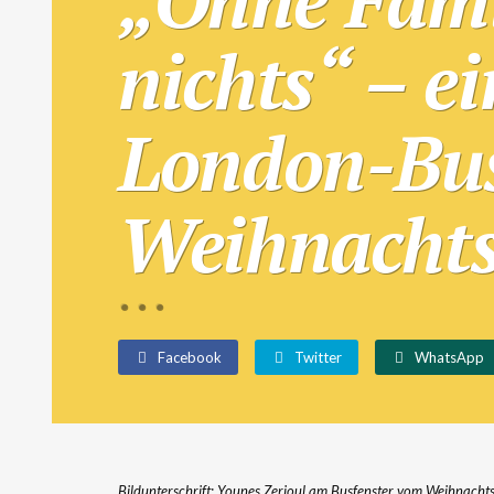
nichts“ – e
London-Bus
Weihnacht
Facebook
Twitter
WhatsApp
Bildunterschrift: Younes Zerioul am Busfenster vom Weihnacht