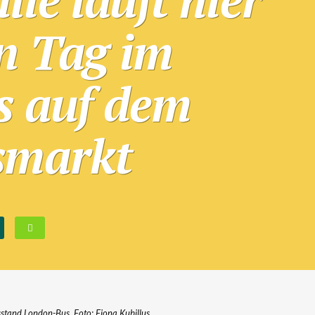
in Tag im
 auf dem
smarkt
sstand London-Bus. Foto: Fiona Kubillus