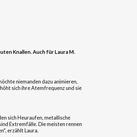
auten Knallen. Auch für Laura M.
e möchte niemanden dazu animieren,
erhöht sich ihre Atemfrequenz und sie
den sich Heuraufen, metallische
l sind Extremfälle. Die meisten rennen
n“, erzählt Laura.