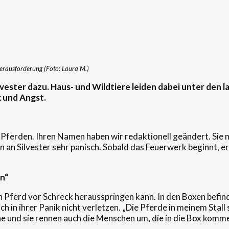
e Herausforderung (Foto: Laura M.)
lvester dazu. Haus- und Wildtiere leiden dabei unter den l
k und Angst.
hs Pferden. Ihren Namen haben wir redaktionell geändert. Si
ren an Silvester sehr panisch. Sobald das Feuerwerk beginnt, 
n“
in Pferd vor Schreck herausspringen kann. In den Boxen befin
ich in ihrer Panik nicht verletzen. „Die Pferde in meinem Stal
he und sie rennen auch die Menschen um, die in die Box komme