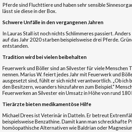
Pferde sind Fluchttiere und haben sehr sensible Sinnesorga
lässt sie diese in der Box.
Schwere Unfälle in den
vergangenen
Jahren
In Lauras Stall ist noch nichts Schlimmeres passiert. Anders
auf das Jahr 2020 starben beispielsweise drei Pferde. Gr
entstanden.
Tradition wird
bei vi
elen
beibehalten
Feuerwerk und Böller sind an Silvester für viele Menschen 
nennen. Marius W. feiert jedes Jahr mit Feuerwerk und Böller
ausgesetzt sind, fühlt er sich nicht verantwortlich. „Ob ich 
den Besitzern, woanders hinzufahren zum Beispiel.“ Mens
Feuerwerken an Silvester ein Umsatz in Höhe von rund 180 M
Tierärzte
bieten medikamentöse Hilfe
Michael Drees ist Veterinär in Datteln. Er betreut Extremfä
beispielsweise Benzathine. Damit kann man schreckhafte Pfe
homöopathische Alternativen wie Baldrian oder Magnesiu