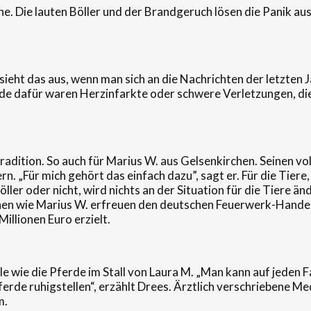
ne. Die lauten Böller und der Brandgeruch lösen die Panik au
 sieht das aus, wenn man sich an die Nachrichten der letzten J
ünde dafür waren Herzinfarkte oder schwere Verletzungen, d
Tradition. So auch für Marius W. aus Gelsenkirchen. Seinen v
n. „Für mich gehört das einfach dazu”, sagt er. Für die Tiere
böller oder nicht, wird nichts an der Situation für die Tiere 
chen wie Marius W. erfreuen den deutschen Feuerwerk-Hande
illionen Euro erzielt.
lle wie die Pferde im Stall von Laura M. „Man kann auf jeden 
rde ruhigstellen“, erzählt Drees. Ärztlich verschriebene Me
m.