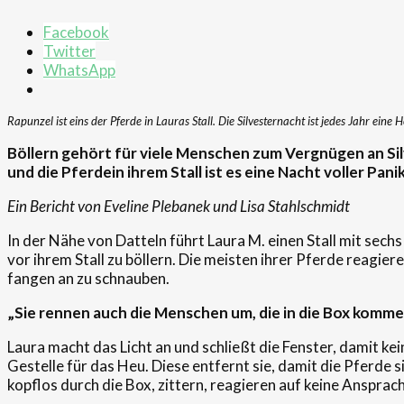
Facebook
Twitter
WhatsApp
Rapunzel ist eins der Pferde in Lauras Stall. Die Silvesternacht ist jedes Jahr ein
Böllern gehört für viele Menschen zum Vergnügen an
Si
und
die
Pferd
e
in ihrem
Stall
ist es eine Nacht voller Pani
Ei
n Beri
cht v
on Eve
line
Pl
ebanek und L
isa S
tahl
schmidt
In der Nähe von Datteln führt Laura M. einen Stall mit sec
vor ihrem Stall zu böllern. Die meisten ihrer Pferde reagie
fangen an zu schnauben.
„Sie renn
en
auch die Menschen um, die in die Box komme
Laura macht das Licht an und schließt die Fenster, damit ke
Gestelle für das Heu. Diese entfernt sie, damit die Pferde s
kopflos durch die Box, zittern, reagieren auf keine Ansprac