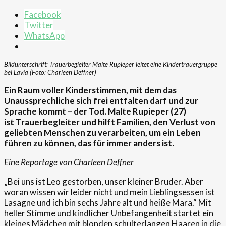
Facebook
Twitter
WhatsApp
Bildunterschrift: Trauerbegleiter Malte Rupieper leitet eine Kindertrauergruppe
bei Lavia (Foto: Charleen Deffner)
Ein Raum voller Kinderstimmen,
mit dem d
as
Unaussprechliche sich frei entfalten darf und zur
Sprache kommt – der Tod. Malte
Rupieper
(27)
ist
Trauerbegleiter und
hilft Familien, den Verlust von
geliebten
Menschen z
u verarbeiten, um ein Leben
führen zu können, das für immer anders ist.
Eine Reportage von Charleen Deffner
„Bei uns ist Leo gestorben, unser kleiner Bruder. Aber
woran wissen wir leider nicht und mein Lieblingsessen ist
Lasagne und ich bin sechs Jahre alt und heiße Mara.“ Mit
heller Stimme und kindlicher Unbefangenheit startet ein
kleines Mädchen mit blonden schulterlangen Haaren in die