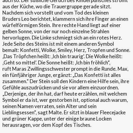
auch so. Der süßliche Geruch des Kinderpunsches strömt
aus der Küche, wo die Trauergruppe gerade sitzt.
Nachdem sich vorstellt und vom Tod des kleinen
Bruders Leo berichtet, klammern sich ihre Finger an einen
würfelförmigen Stein. Ihre rechte Hand liegt auf einer
gelben Sonne, von der nur noch einzelne Strahlen
hervorlugen. Die Linke schmiegt sich an ein rotes Herz.
Jede Seite des Steins ist mit einem anderen Symbol
bemalt: Konfetti, Wolke, Smiley, Herz, Tropfen und Sonne.
‚Das Tröpfchen heißt: ‚Ich bin traurig‘. Die Wolke heißt:
‚Geht so mittel‘. Die Sonne heißt: ‚Ich bin fröhlich“,
ruft Maras Zwillingsschwester prompt in die Runde. Max,
ein fünfjähriger Junge, ergänzt: „Das Konfetti ist alles
zusammen.“ Der Stein soll den Kindern eine Hilfe sein, ihre
Gefühle auszudrücken und sie vor allem einzuordnen.
„Derjenige, der ihn hat, darf heute erzählen, mit welchem
Symbol er da ist, wer gestorben ist, optional auch warum,
seinen Namen verraten, sein Alter und sein
Lieblingsessen“, sagt Malte. Er sitzt in blauer Fleecejacke
und grüner Kappe, unter der einige braune Locken
herausragen, vor dem Kopf des Tisches.