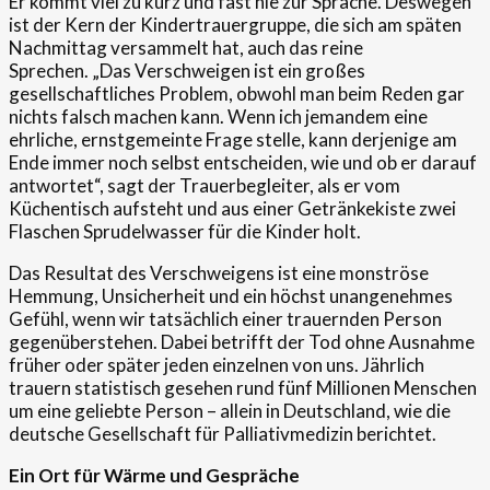
Er kommt viel zu kurz und fast nie zur Sprache. Deswegen
ist der Kern der Kindertrauergruppe, die sich am späten
Nachmittag versammelt hat, auch das reine
Sprechen. „Das Verschweigen ist ein großes
gesellschaftliches Problem, obwohl man beim Reden gar
nichts falsch machen kann. Wenn ich jemandem eine
ehrliche, ernstgemeinte Frage stelle, kann derjenige am
Ende immer noch selbst entscheiden, wie und ob er darauf
antwortet“, sagt der Trauerbegleiter, als er vom
Küchentisch aufsteht und aus einer Getränkekiste zwei
Flaschen Sprudelwasser für die Kinder holt.
Das Resultat des Verschweigens ist eine monströse
Hemmung, Unsicherheit und ein höchst unangenehmes
Gefühl, wenn wir tatsächlich einer trauernden Person
gegenüberstehen. Dabei betrifft der Tod ohne Ausnahme
früher oder später jeden einzelnen von uns. Jährlich
trauern statistisch gesehen rund fünf Millionen Menschen
um eine geliebte Person – allein in Deutschland, wie die
deutsche Gesellschaft für Palliativmedizin berichtet.
Ein Ort für Wärme und Gespräche