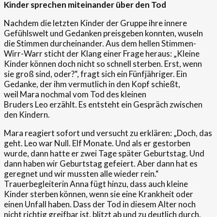
Kinder sprechen miteinander über den Tod
Nachdem die letzten Kinder der Gruppe ihre innere
Gefühlswelt und Gedanken preisgeben konnten, wuseln
die Stimmen durcheinander. Aus dem hellen Stimmen-
Wirr-Warr sticht der Klang einer Frage heraus: „Kleine
Kinder können doch nicht so schnell sterben. Erst, wenn
sie groß sind, oder?“, fragt sich ein Fünfjähriger. Ein
Gedanke, der ihm vermutlich in den Kopf schießt,
weil Mara nochmal vom Tod des kleinen
Bruders Leo erzählt. Es entsteht ein Gespräch zwischen
den Kindern.
Mara reagiert sofort und versucht zu erklären: „Doch, das
geht. Leo war Null. Elf Monate. Und als er gestorben
wurde, dann hatte er zwei Tage später Geburtstag. Und
dann haben wir Geburtstag gefeiert. Aber dann hat es
geregnet und wir mussten alle wieder rein.“
Trauerbegleiterin Anna fügt hinzu, dass auch kleine
Kinder sterben können, wenn sie eine Krankheit oder
einen Unfall haben. Dass der Tod in diesem Alter noch
nicht richtig greifbar ist, blitzt ab und zu deutlich durch.