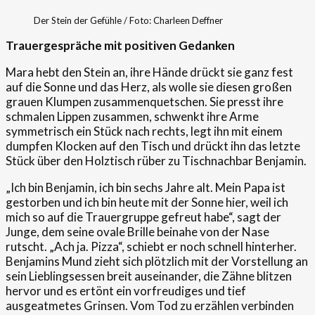
Der Stein der Gefühle / Foto: Charleen Deffner
Trauergespräche mit positiven Gedanken
Mara hebt den Stein an, ihre Hände drückt sie ganz fest
auf die Sonne und das Herz, als wolle sie diesen großen
grauen Klumpen zusammenquetschen. Sie presst ihre
schmalen Lippen zusammen, schwenkt ihre Arme
symmetrisch ein Stück nach rechts, legt ihn mit einem
dumpfen Klocken auf den Tisch und drückt ihn das letzte
Stück über den Holztisch rüber zu Tischnachbar Benjamin.
„Ich bin Benjamin, ich bin sechs Jahre alt. Mein Papa ist
gestorben und ich bin heute mit der Sonne hier, weil ich
mich so auf die Trauergruppe gefreut habe“, sagt der
Junge, dem seine ovale Brille beinahe von der Nase
rutscht. „Ach ja. Pizza“, schiebt er noch schnell hinterher.
Benjamins Mund zieht sich plötzlich mit der Vorstellung an
sein Lieblingsessen breit auseinander, die Zähne blitzen
hervor und es ertönt ein vorfreudiges und tief
ausgeatmetes Grinsen. Vom Tod zu erzählen verbinden