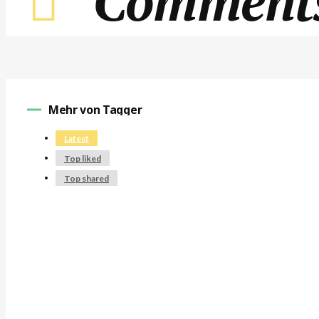
Comments 
Mehr von Tagger
Latest
Top liked
Top shared