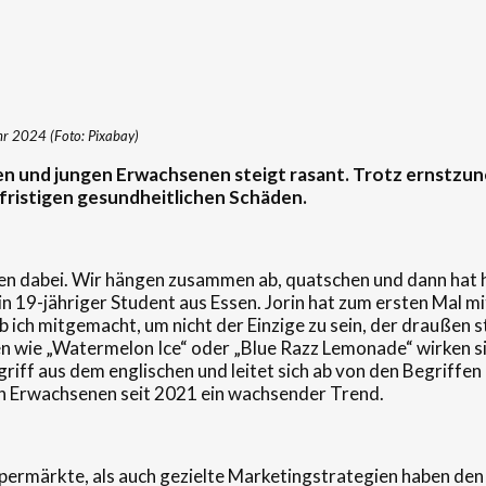
hr 2024 (Foto: Pixabay)
n und jungen Erwachsenen steigt rasant. Trotz ernstzun
fristigen gesundheitlichen Schäden.
llen dabei. Wir hängen zusammen ab, quatschen und dann hat h
in 19-jähriger Student aus Essen. Jorin hat zum ersten Mal m
 ich mitgemacht, um nicht der Einzige zu sein, der draußen ste
 wie „Watermelon Ice“ oder „Blue Razz Lemonade“ wirken si
griff aus dem englischen und leitet sich ab von den Begriffe
gen Erwachsenen seit 2021 ein wachsender Trend.
Supermärkte, als auch gezielte Marketingstrategien haben d