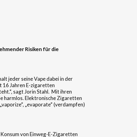
ehmender Risiken für die
alt jeder seine Vape dabei in der
it 16 Jahren E-zigaretten
ht.“, sagt Jorin Stahl. Mit ihren
e harmlos. Elektronische Zigaretten
n „vaporize“, „evaporate“ (verdampfen)
en Konsum von Einweg-E-Zigaretten