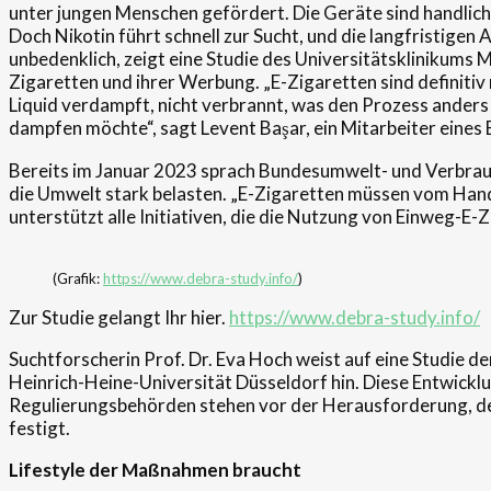
unter jungen Menschen gefördert. Die Geräte sind handlich
Doch Nikotin führt schnell zur Sucht, und die langfristigen
unbedenklich, zeigt eine Studie des Universitätsklinikums 
Zigaretten und ihrer Werbung. „E-Zigaretten sind definitiv 
Liquid verdampft, nicht verbrannt, was den Prozess ander
dampfen möchte“, sagt Levent Başar, ein Mitarbeiter eines 
Bereits im Januar 2023 sprach Bundesumwelt- und Verbrauc
die Umwelt stark belasten. „E-Zigaretten müssen vom H
unterstützt alle Initiativen, die die Nutzung von Einweg-E-
(Grafik:
https://www.debra-study.info/
)
Zur Studie gelangt Ihr hier.
https://www.debra-study.info/
Suchtforscherin Prof. Dr. Eva Hoch weist auf eine Studie 
Heinrich-Heine-Universität Düsseldorf hin. Diese Entwicklu
Regulierungsbehörden stehen vor der Herausforderung, den
festigt.
Lifestyle der Maßnahmen braucht