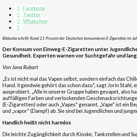
Facebook
Twitter
WhatsApp
Bildunterschrift: Rund 21 Prozent der Deutschen konsumieren E-Zigaretten im Ja
Der Konsum von Einweg-E-Zigaretten unter Jugendliche
Gesundheit. Experten warnen vor Suchtgefahr und lang
Von Jana Rubart
„Es ist nicht mal das Vapen selbst, sondern einfach das Chi
Hand. Irgendwie gehört das schon dazu“, sagt Jorin Stahl, e
ausprobiert. „Alle in unserer Gruppe haben gevapet, also hab
auffälligen Farben und verlockenden Geschmacksrichtungen
(E-Zigaretten) oder auch „Vapes“ genannt, „Vape“ ist ein Be
und „vapor“ (Dampf) ab. Sie sind bei Jugendlichen und jun
Handlich heißt nicht harmlos
Die leichte Zugänglichkeit durch Kioske, Tankstellen und 