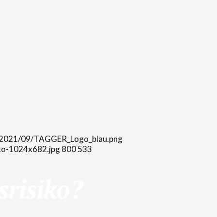
ds/2021/09/TAGGER_Logo_blau.png
oto-1024x682.jpg
800
533
srisiko?