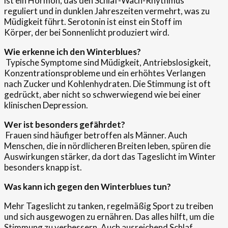
ist ein Hormon, das den Schlaf-Wach-Rhythmus
reguliert und in dunklen Jahreszeiten vermehrt, was zu
Müdigkeit führt. Serotonin ist einst ein Stoff im
Körper, der bei Sonnenlicht produziert wird.
Wie erkenne ich den Winterblues?
Typische Symptome sind Müdigkeit, Antriebslosigkeit,
Konzentrationsprobleme und ein erhöhtes Verlangen
nach Zucker und Kohlenhydraten. Die Stimmung ist oft
gedrückt, aber nicht so schwerwiegend wie bei einer
klinischen Depression.
Wer ist besonders gefährdet?
Frauen sind häufiger betroffen als Männer. Auch
Menschen, die in nördlicheren Breiten leben, spüren die
Auswirkungen stärker, da dort das Tageslicht im Winter
besonders knapp ist.
Was kann ich gegen den Winterblues tun?
Mehr Tageslicht zu tanken, regelmäßig Sport zu treiben
und sich ausgewogen zu ernähren. Das alles hilft, um die
Stimmung zu verbessern. Auch ausreichend Schlaf