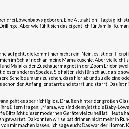
r drei Löwenbabys geboren. Eine Attraktion! Tagtäglich str
llinge. Aber wie fühlt sich das eigentlich für Jamila, Kumani
onne aufgeht, die kommt hier nicht rein. Nein, es ist der Tierp
ch im Schlaf noch an meine Mama kuschle. Aber vielleicht sol
und Malaika der Zuschauermagnet in der Zoom Erlebniswelt. 
 dieser anderen Spezies. Sie halten sich für schlau, da sie s
re Scheibe um uns zu sehen, dass hier ab und zu die eine oder
 schon den Anfang, er starrt und starrt und starrt. Das ist n
Dann geht es aber richtig los. Draußen hinter der großen Gl
hre Eltern fragen: „Mama, wo sind denn jetzt die Baby-Löwen
fe Blitzlicht dieser modernen Geräte viel zu hell ist. Heute h
wartet. Da konnten wir selbst drinnen nicht mehr in Ruhe sp
os von mir machen lassen. Ich sage euch: Das war der Horror. 