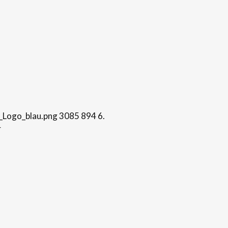
_Logo_blau.png
3085
894
6.
4