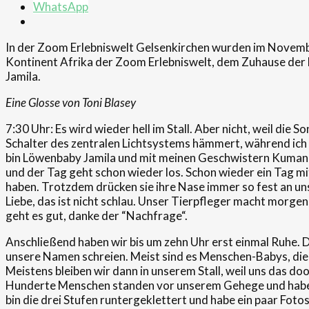
WhatsApp
In der Zoom Erlebniswelt Gelsenkirchen wurden im Novembe
Kontinent Afrika der Zoom Erlebniswelt, dem Zuhause der Dri
Jamila.
Eine Glosse von Toni Blasey
7:30 Uhr: Es wird wieder hell im Stall. Aber nicht, weil die S
Schalter des zentralen Lichtsystems hämmert, während ich mi
bin Löwenbaby Jamila und mit meinen Geschwistern Kumani 
und der Tag geht schon wieder los. Schon wieder ein Tag mit
haben. Trotzdem drücken sie ihre Nase immer so fest an unse
Liebe, das ist nicht schlau. Unser Tierpfleger macht morgens
geht es gut, danke der “Nachfrage“.
Anschließend haben wir bis um zehn Uhr erst einmal Ruhe. 
unsere Namen schreien. Meist sind es Menschen-Babys, die i
Meistens bleiben wir dann in unserem Stall, weil uns das doo
Hunderte Menschen standen vor unserem Gehege und haben ge
bin die drei Stufen runtergeklettert und habe ein paar Fot