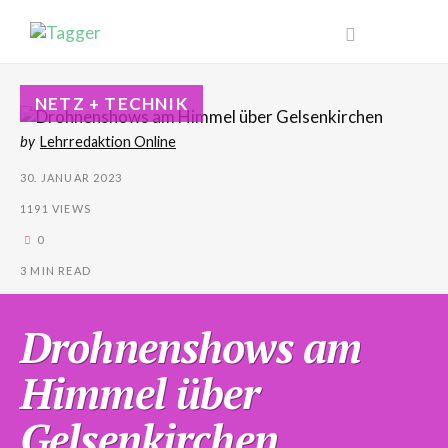
NETZ + TECHNIK
by
Lehrredaktion Online
30. JANUAR 2023
1191 VIEWS
0
3 MIN READ
Drohnenshows am
Himmel über
Gelsenkirchen