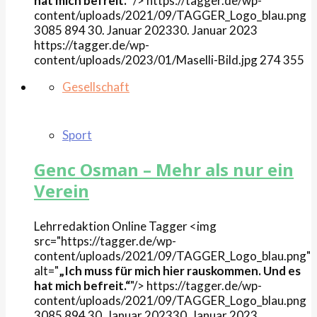
hat mich befreit.“
"/>
https://tagger.de/wp-
content/uploads/2021/09/TAGGER_Logo_blau.png
3085
894
30. Januar 2023
30. Januar 2023
https://tagger.de/wp-
content/uploads/2023/01/Maselli-Bild.jpg
274
355
Gesellschaft
Sport
Genc Osman – Mehr als nur ein
Verein
Lehrredaktion Online
Tagger
<img
src="https://tagger.de/wp-
content/uploads/2021/09/TAGGER_Logo_blau.png"
alt="
„Ich muss für mich hier rauskommen. Und es
hat mich befreit.“
"/>
https://tagger.de/wp-
content/uploads/2021/09/TAGGER_Logo_blau.png
3085
894
30. Januar 2023
30. Januar 2023