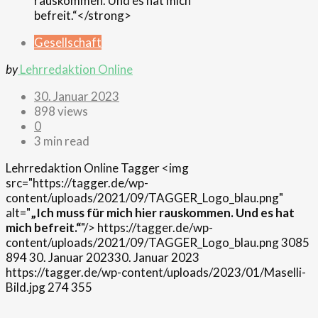
Gesellschaft
by
Lehrredaktion Online
30. Januar 2023
898 views
0
3 min read
Lehrredaktion Online
Tagger
<img
src="https://tagger.de/wp-
content/uploads/2021/09/TAGGER_Logo_blau.png"
alt="
„Ich muss für mich hier rauskommen. Und es hat
mich befreit.“
"/>
https://tagger.de/wp-
content/uploads/2021/09/TAGGER_Logo_blau.png
3085
894
30. Januar 2023
30. Januar 2023
https://tagger.de/wp-content/uploads/2023/01/Maselli-
Bild.jpg
274
355