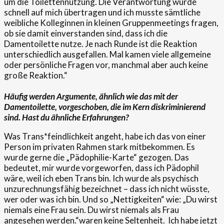
um die Toilettennutzung. Die Verantwortung wurde
schnell auf mich übertragen und ich musste sämtliche
weibliche Kolleginnen in kleinen Gruppenmeetings fragen,
ob sie damit einverstanden sind, dass ich die
Damentoilette nutze. Je nach Runde ist die Reaktion
unterschiedlich ausgefallen. Mal kamen viele allgemeine
oder persönliche Fragen vor, manchmal aber auch keine
große Reaktion.“
Häufig werden Argumente, ähnlich wie das mit der
Damentoilette, vorgeschoben, die im Kern diskriminierend
sind. Hast du ähnliche Erfahrungen?
Was Trans*feindlichkeit angeht, habe ich das von einer
Person im privaten Rahmen stark mitbekommen. Es
wurde gerne die „Pädophilie-Karte“ gezogen. Das
bedeutet, mir wurde vorgeworfen, dass ich Pädophil
wäre, weil ich eben Trans bin. Ich wurde als psychisch
unzurechnungsfähig bezeichnet – dass ich nicht wüsste,
wer oder was ich bin. Und so „Nettigkeiten“ wie: „Du wirst
niemals eine Frau sein. Du wirst niemals als Frau
angesehen werden.“waren keine Seltenheit.
Ich habe jetzt