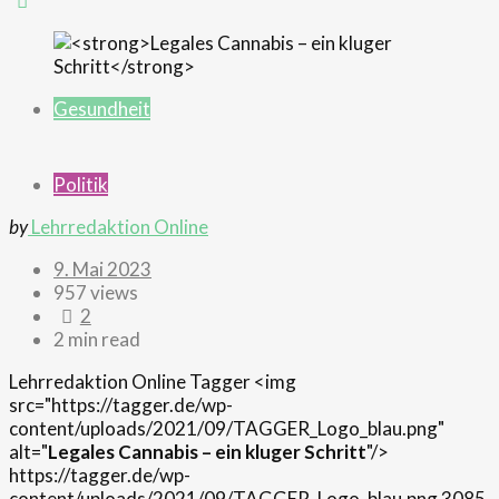
Gesundheit
Politik
by
Lehrredaktion Online
9. Mai 2023
957 views
2
2 min read
Lehrredaktion Online
Tagger
<img
src="https://tagger.de/wp-
content/uploads/2021/09/TAGGER_Logo_blau.png"
alt="
Legales Cannabis – ein kluger Schritt
"/>
https://tagger.de/wp-
content/uploads/2021/09/TAGGER_Logo_blau.png
3085