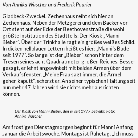
Von Annika Wascher und Frederik Pourier
Gladbeck-Zweckel
.
Zechenhaus reiht sich hier an
Zechenhaus. Neben der Metzgerei und dem Bäcker vor
Ort steht auf der Ecke der Beethovenstraße die wohl
größte Institution des Stadtteils: Der Kiosk „Manni
Bieber“. Über der Trinkhalle ragt ein großes weißes Schild.
In dicken hellblauen Lettern heißt es hier: „Manni’s Bude
seit 1977“. So lange ist der „Bieber“ schon hinter dem
Tresen seines acht Quadratmeter großen Reiches. Besser
gesagt, er lehnt angewinkelt mit beiden Armen über dem
Verkaufsfenster. „Meine Frau sagt immer, die Ärmel
gehen kaputt“, scherzt er. An seiner typischen Haltung seit
nun mehr 47 Jahren wird sie nichts mehr ausrichten
können.
Der Kiosk von Manni Bieber, den er seit 1977 betreibt. Foto:
Annika Wascher
Am frostigen Dienstagmorgen beginnt für Manni Anfang
Januar die Arbeitswoche. Montags ist Ruhetag. „Ich muss