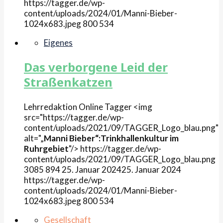
https://tagger.de/wp-
content/uploads/2024/01/Manni-Bieber-
1024x683.jpeg
800
534
Eigenes
Das verborgene Leid der
Straßenkatzen
Lehrredaktion Online
Tagger
<img
src="https://tagger.de/wp-
content/uploads/2021/09/TAGGER_Logo_blau.png"
alt="„
Manni Bieber“:Trinkhallenkultur im
Ruhrgebiet
"/>
https://tagger.de/wp-
content/uploads/2021/09/TAGGER_Logo_blau.png
3085
894
25. Januar 2024
25. Januar 2024
https://tagger.de/wp-
content/uploads/2024/01/Manni-Bieber-
1024x683.jpeg
800
534
Gesellschaft