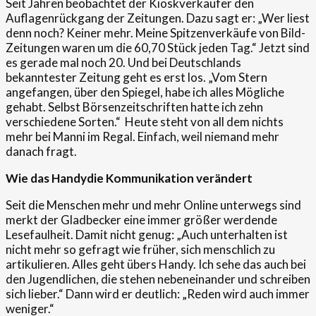
Seit Jahren beobachtet der Kioskverkäufer den
Auflagenrückgang der Zeitungen. Dazu sagt er: „Wer liest
denn noch? Keiner mehr. Meine Spitzenverkäufe von Bild-
Zeitungen waren um die 60,70 Stück jeden Tag.“ Jetzt sind
es gerade mal noch 20. Und bei Deutschlands
bekanntester Zeitung geht es erst los. „Vom Stern
angefangen, über den Spiegel, habe ich alles Mögliche
gehabt. Selbst Börsenzeitschriften hatte ich zehn
verschiedene Sorten.“ Heute steht von all dem nichts
mehr bei Manni im Regal. Einfach, weil niemand mehr
danach fragt.
Wie das Hand
y
die Kommunikation verändert
Seit die Menschen mehr und mehr Online unterwegs sind
merkt der Gladbecker eine immer größer werdende
Lesefaulheit. Damit nicht genug: „Auch unterhalten ist
nicht mehr so gefragt wie früher, sich menschlich zu
artikulieren. Alles geht übers Handy. Ich sehe das auch bei
den Jugendlichen, die stehen nebeneinander und schreiben
sich lieber.“ Dann wird er deutlich: „Reden wird auch immer
weniger.“