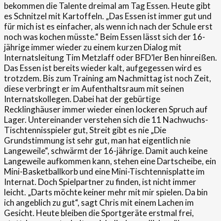
bekommen die Talente dreimal am Tag Essen. Heute gibt
es Schnitzel mit Kartoffeln. „Das Essen ist immer gut und
für mich ist es einfacher, als wenn ich nach der Schule erst
noch was kochen müsste.“ Beim Essen lässt sich der 16-
jährige immer wieder zu einem kurzen Dialog mit
Internatsleitung Tim Metzlaff oder BFD’ler Ben hinreißen.
Das Essen ist bereits wieder kalt, aufgegessen wird es
trotzdem. Bis zum Training am Nachmittag ist noch Zeit,
diese verbringt er im Aufenthaltsraum mit seinen
Internatskollegen. Dabei hat der gebürtige
Recklinghäuser immer wieder einen lockeren Spruch auf
Lager. Untereinander verstehen sich die 11 Nachwuchs-
Tischtennisspieler gut, Streit gibt es nie „Die
Grundstimmung ist sehr gut, man hat eigentlich nie
Langeweile“, schwärmt der 16-jährige. Damit auch keine
Langeweile aufkommen kann, stehen eine Dartscheibe, ein
Mini-Basketballkorb und eine Mini-Tischtennisplatte im
Internat. Doch Spielpartner zu finden, ist nicht immer
leicht. „Darts möchte keiner mehr mit mir spielen. Da bin
ich angeblich zu gut“, sagt Chris mit einem Lachen im
Gesicht. Heute bleiben die Sportgeräte erstmal frei,