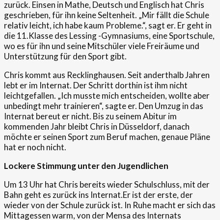
zurück. Einsen in Mathe, Deutsch und Englisch hat Chris
geschrieben, für ihn keine Seltenheit. „Mir fällt die Schule
relativ leicht, ich habe kaum Probleme.“, sagt er. Er geht in
die 11.Klasse des Lessing -Gymnasiums, eine Sportschule,
wo es für ihn und seine Mitschüler viele Freiräume und
Unterstützung für den Sport gibt.
Chris kommt aus Recklinghausen. Seit anderthalb Jahren
lebt er im Internat. Der Schritt dorthin ist ihm nicht
leichtgefallen. „Ich musste mich entscheiden, wollte aber
unbedingt mehr trainieren“, sagte er. Den Umzug in das
Internat bereut er nicht. Bis zu seinem Abitur im
kommenden Jahr bleibt Chris in Düsseldorf, danach
möchte er seinen Sport zum Beruf machen, genaue Pläne
hat er noch nicht.
Lockere Stimmung
unter den Jugendlichen
Um 13 Uhr hat Chris bereits wieder Schulschluss, mit der
Bahn geht es zurück ins Internat.Er ist der erste, der
wieder von der Schule zurück ist. In Ruhe macht er sich das
Mittagessen warm, von der Mensa des Internats