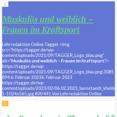
Muskulös und weiblich –
Frauen im Kraftsport
Lehrredaktion Online
Tagger
<img
src="https://tagger.de/wp-
content/uploads/2021/09/TAGGER_Logo_blau.png"
alt="
Muskulös und weiblich – Frauen im Kraftsport
"/>
https://tagger.de/wp-
content/uploads/2021/09/TAGGER_Logo_blau.png
3085
894
6. Februar 2023
6. Februar 2023
https://tagger.de/wp-
content/uploads/2023/02/06.02.2023_bornstaedt_kheldo
1-1024x565.jpg
800
441
Von
Lehrredaktion Online