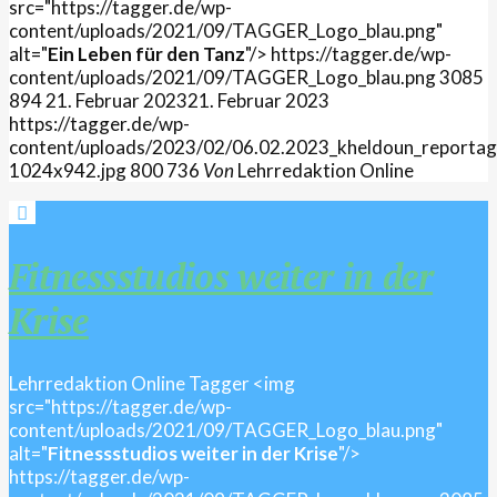
src="https://tagger.de/wp-
content/uploads/2021/09/TAGGER_Logo_blau.png"
alt="
Ein Leben für den Tanz
"/>
https://tagger.de/wp-
content/uploads/2021/09/TAGGER_Logo_blau.png
3085
894
21. Februar 2023
21. Februar 2023
https://tagger.de/wp-
content/uploads/2023/02/06.02.2023_kheldoun_reportag
1024x942.jpg
800
736
Von
Lehrredaktion Online
Fitnessstudios weiter in der
Krise
Lehrredaktion Online
Tagger
<img
src="https://tagger.de/wp-
content/uploads/2021/09/TAGGER_Logo_blau.png"
alt="
Fitnessstudios weiter in der Krise
"/>
https://tagger.de/wp-