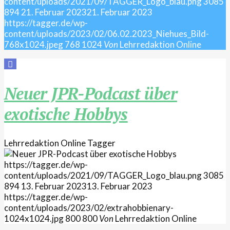
content/uploads/2021/09/TAGGER_Logo_blau.png
3085
894
21. Februar 2023
21. Februar 2023
https://tagger.de/wp-
content/uploads/2023/02/06.02.2023_Niehues_Bild-
768x1024.jpeg
768
1024
Von
Lehrredaktion Online
Neuer JPR-Podcast über
exotische Hobbys
Lehrredaktion Online
Tagger
https://tagger.de/wp-
content/uploads/2021/09/TAGGER_Logo_blau.png
3085
894
13. Februar 2023
13. Februar 2023
https://tagger.de/wp-
content/uploads/2023/02/extrahobbienary-
1024x1024.jpg
800
800
Von
Lehrredaktion Online