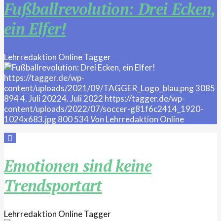
Fußballrevolution: Drei Ecken,
ein Elfer!
Lehrredaktion Online
Tagger
https://tagger.de/wp-
content/uploads/2021/09/TAGGER_Logo_blau.png
3085
894
4. Juli 2022
4. Juli 2022
https://tagger.de/wp-
content/uploads/2022/07/soccer-g81f6c2414_1920-
1024x683.jpg
800
534
Von
Lehrredaktion Online
Emotionen sind keine
Trendsportart
Lehrredaktion Online
Tagger